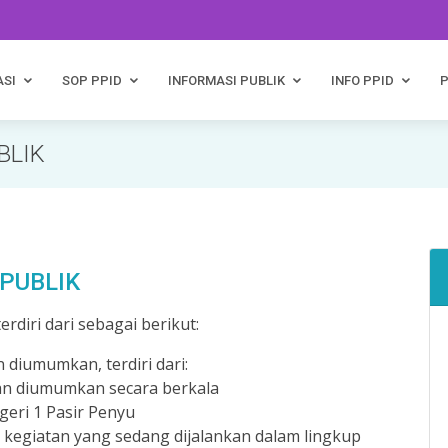
ASI
SOP PPID
INFORMASI PUBLIK
INFO PPID
BLIK
PUBLIK
rdiri dari sebagai berikut:
 diumumkan, terdiri dari:
dan diumumkan secara berkala
geri 1 Pasir Penyu
 kegiatan yang sedang dijalankan dalam lingkup