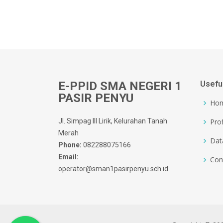
E-PPID SMA NEGERI 1
Usefu
PASIR PENYU
Ho
Jl. Simpag III Lirik, Kelurahan Tanah
Prof
Merah
Dat
Phone:
082288075166
Email:
Con
operator@sman1pasirpenyu.sch.id