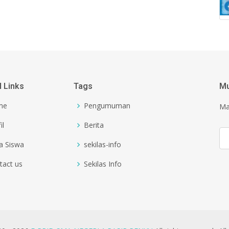
l Links
Tags
Mu
me
Pengumuman
Ma
il
Berita
a Siswa
sekilas-info
tact us
Sekilas Info