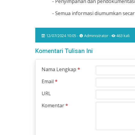
- Penyimpanan dan pendokumentasian
- Semua informasi diumumkan secara
12/07/2024 10:05 -
Administrator -
463 kali
Komentari Tulisan Ini
Nama Lengkap
*
Email
*
URL
Komentar
*